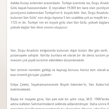
dakika Kuzey enlemleri arasındadır. Türkiye üzerinde ise, Doğu Anad
Gölü kapalı havzasındadır. İl, toprakları 19.069 km kare olan yüzölçümü
yüzolçümü bakımından Türkiye’nin 6. büyük ilidir. Van, Doğu Anadolu 
bulunan Van Gölü’ nün doğu kıyısına 5 km uzaklıkta çok az meyilli bir 
1725 m dir. Türkiye’ nin en büyük gölü olan Van Gölü, yüksek dağla
yüksek dağlar Van ilinin sınırını oluşturur.
Van, Doğu Anadolu bölgesinde bulunan diğer bütün iller gibi tarih, 
potansiyele sahiptir. Van’da bunlara ek olarak bir de deniz turizmi po
mevsim çok çeşitli turizmin etkinlikleri düzenlenebilir.
Van isminin nereden geldiği ve kaynağı konusu henüz tam olarak aç
bazı önemli görüşler şöyledir:
Evliya Çelebi, Seyahatnamesinde Büyük İskender’in, Van Kalesi'nd
belirtmektedir.
Başka bir rivayete göre, Van pek eski bir şehir olup, M.Ö. 1900'le
adına izafeten Sahmerimekerd seklinde adlandırılmıştır. Daha sonra K
genişletip güzelleştirmesi nedeniyle bu idareciden itibaren şehir Van ol