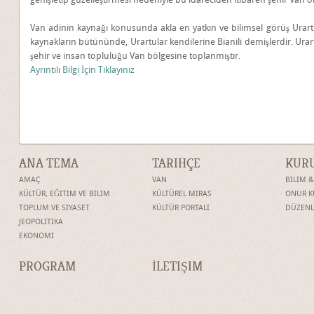
Van adinin kaynağı konusunda akla en yatkın ve bilimsel görüş Urart
kaynakların bütününde, Urartular kendilerine Bianili demişlerdir. Urar
şehir ve insan topluluğu Van bölgesine toplanmıştır.
Ayrıntılı Bilgi İçin Tıklayınız
ANA TEMA
TARIHÇE
KUR
AMAÇ
VAN
BILIM 
KÜLTÜR, EĞITIM VE BILIM
KÜLTÜREL MIRAS
ONUR K
TOPLUM VE SIYASET
KÜLTÜR PORTALI
DÜZENL
JEOPOLITIKA
EKONOMI
PROGRAM
İLETIŞIM