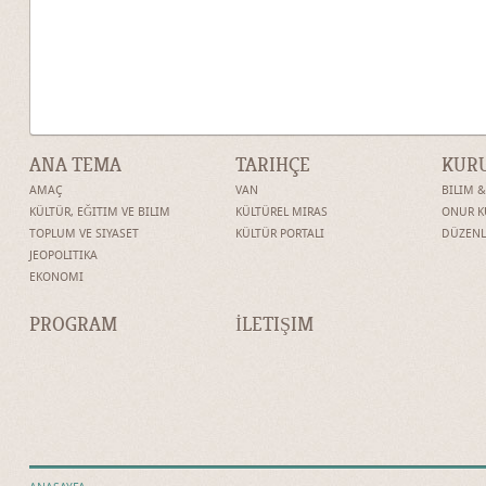
ANA TEMA
TARIHÇE
KUR
AMAÇ
VAN
BILIM 
KÜLTÜR, EĞITIM VE BILIM
KÜLTÜREL MIRAS
ONUR K
TOPLUM VE SIYASET
KÜLTÜR PORTALI
DÜZENL
JEOPOLITIKA
EKONOMI
PROGRAM
İLETIŞIM