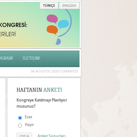
TÜRKÇE
ENGLISH
OGRAM
İLETIŞIM
08 AĞUSTOS 2026 CUMARTESI
HAFTANIN
ANKETİ
Kongreye Katılmayı Planlıyor
musunuz?
Evet
Hayır
Anket Sonuçları
OYLA