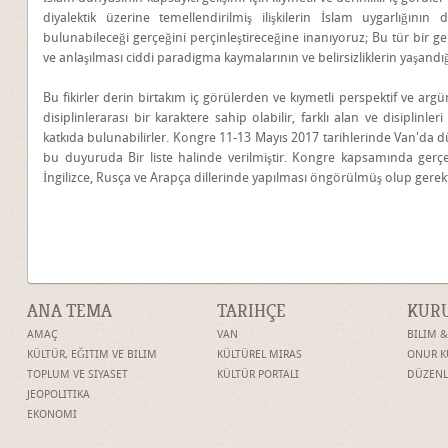
diyalektik üzerine temellendirilmiş ilişkilerin İslam uygarlığının
bulunabileceği gerçeğini perçinleştireceğine inanıyoruz; Bu tür bir ge
ve anlaşılması ciddi paradigma kaymalarının ve belirsizliklerin yaşan
Bu fikirler derin birtakım iç görülerden ve kıymetli perspektif ve argü
disiplinlerarası bir karaktere sahip olabilir, farklı alan ve disiplinler
katkıda bulunabilirler. Kongre 11-13 Mayıs 2017 tarihlerinde Van'da 
bu duyuruda Bir liste halinde verilmiştir. Kongre kapsamında gerçe
İngilizce, Rusça ve Arapça dillerinde yapılması öngörülmüş olup gerektiğ
ANA TEMA
TARIHÇE
KUR
AMAÇ
VAN
BILIM 
KÜLTÜR, EĞITIM VE BILIM
KÜLTÜREL MIRAS
ONUR K
TOPLUM VE SIYASET
KÜLTÜR PORTALI
DÜZENL
JEOPOLITIKA
EKONOMI