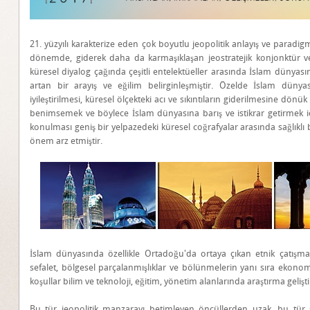
21. yüzyılı karakterize eden çok boyutlu jeopolitik anlayış ve parad
dönemde, giderek daha da karmaşıklaşan jeostratejik konjonktür v
küresel diyalog çağında çeşitli entelektüeller arasında İslam dünyası
artan bir arayış ve eğilim belirginleşmiştir. Özelde İslam dü
iyileştirilmesi, küresel ölçekteki acı ve sıkıntıların giderilmesine dönü
benimsemek ve böylece İslam dünyasına barış ve istikrar getirmek iç
konulması geniş bir yelpazedeki küresel coğrafyalar arasında sağlıklı b
önem arz etmiştir.
İslam dünyasında özellikle Ortadoğu'da ortaya çıkan etnik çatışmal
sefalet, bölgesel parçalanmışlıklar ve bölünmelerin yanı sıra ekonomik
koşullar bilim ve teknoloji, eğitim, yönetim alanlarında araştırma gelişt
Bu tür jeopolitik manzarayı betimleyen öncüllerden uzak, bu tür sı