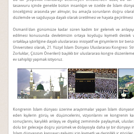
tasavvuru içinde genelde bütün insanlığın ve özelde de İslam düny
önceliğimiz arasında yer almıştır; bu amaçla sorunların doğru olara
düzlemde ve sağduyuya dayalı olarak üretilmesi ve hayata geçirilmes
Osmanlı'dan günümüze kadar süren kadim bir gelenek ve anlayışın 
edilmesi konusunda devletimizin ortaya koyduğu kıymetli destek v
ortaklaşa işbirliğine dayalı uluslararası inisiyatif ve girişimlerin bir b
Üniversitesi olarak, 21. Yüzyıl İslam Dünyası Uluslararası Kongresi: Stra
Zorluklar, Çözüm Önerileri) başlıklı bir uluslararası kongre düzenlem
ev sahipliği yapmak istiyoruz.
Kongrenin İslam dünyası üzerine araştırmalar yapan İslam dünyasını
eden kişilerin görüş ve düşüncelerini, vizyonlarını ve kongrenin ka
sonuçlarını, karşılıklı anlayış ve diyalog zemininde paylaşmak, ulusla
dolu bir geleceğe doğru yürümek ve dolayısıyla daha iyi bir dünyayı 
İslam dünyasının kapsayıcı gelişimi için kıymetli ve derinlikli iç görüler 